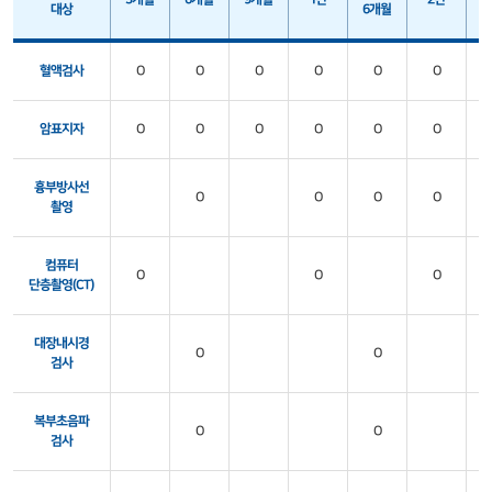
대상
6개월
6
혈액검사
O
O
O
O
O
O
암표지자
O
O
O
O
O
O
흉부방사선
O
O
O
O
촬영
컴퓨터
O
O
O
단층촬영(CT)
대장내시경
O
O
검사
복부초음파
O
O
검사