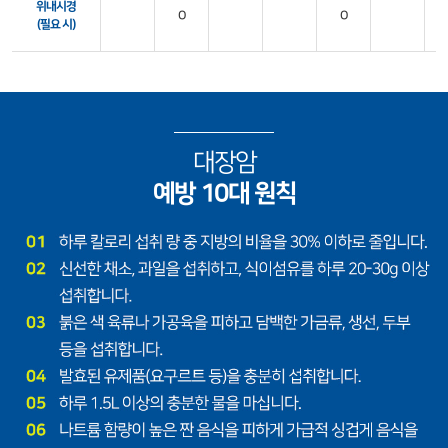
위내시경
O
O
(필요 시)
대장암
예방 10대 원칙