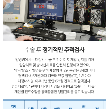
정기적인 추적검사
수술 후
양병원에서는 대장암 수술 후 전이 미치 재발 방지를 위해
항암치료 및 방사선치료를 안전히 진행하고 있으며,
암 재발 조기 발견을 위하여 발병 후 2년 동안은 3개월 마다
혈액검사, 6개월마다 컴퓨터 단층 촬영(CT), 1년 마다
대장내시경, 이후 3년 동안 6개월 간격으로 혈액검사·
컴퓨터촬영, 1년마다 대장내시경을 시행하고 있습니다. 더불어
개인별 진료수첩을 통해꼼꼼한 생활관리를 돕고 있습니다.
검사
1년
3개월
6개월
9개월
1년
2년