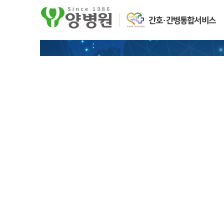
간호·간병통합서비스
센터 / 특화진료
인사말 &